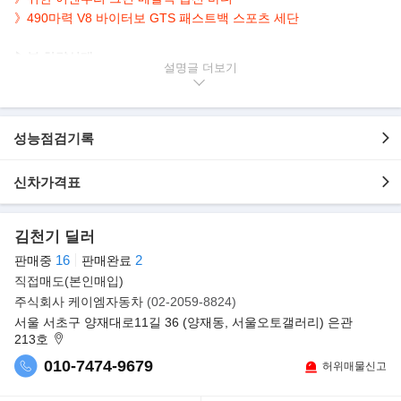
》
490마력 V8 바이터보 GTS 패스트백 스포츠 세단
▶본 차량상태..
설명글
- 정식출고
- 무사고운행
- 3,000km 실주행
- 짧은주행거리 보유
성능점검기록
- 어벤추리 그린 메탈릭
- 안락한 베이지시트 적용
신차가격표
- 깔끔하게 관리된 실내/외
-
490마력 4.0L V8 바이터보 엔진
김천기 딜러
▶명품 4도어 스포츠 세단,'파나메라'..
16
2
판매중
판매완료
포르쉐코리아가 강력한 스포츠카 성능과 세단의 독보적인 편안함을
직접매도(본인매입)
완벽하게 결합한 4도어 스포츠 세단
주식회사 케이엠자동차
(02-2059-8824)
‘신형 파나메라(The new Porsche Panamera)’를 국내 공식 출시한
서울 서초구 양재대로11길 36 (양재동, 서울오토갤러리) 은관
다.
213호
010-7474-9679
허위매물신고
이번에 새롭게 출시되는 신형 파나메라는 ‘파나메라 4’와 롱 휠베이
스 바디 스타일의 ‘파나메라 4 이그제큐