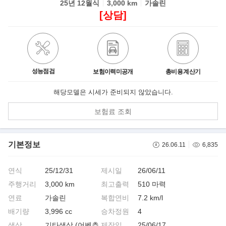
25년 12월식
3,000 km
가솔린
[상담]
성능점검
보험이력미공개
총비용 계산기
해당모델은 시세가 준비되지 않았습니다.
보험료 조회
기본정보
26.06.11
6,835
연식
25/12/31
제시일
26/06/11
주행거리
3,000 km
최고출력
510 마력
연료
가솔린
복합연비
7.2 km/l
배기량
3,996 cc
승차정원
4
색상
기타색상 (어벤추
제작일
25/06/17