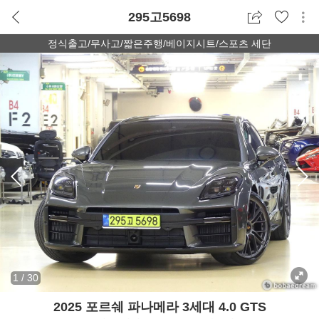
295고5698
정식출고/무사고/짧은주행/베이지시트/스포츠 세단
1
/
30
2025 포르쉐 파나메라 3세대 4.0 GTS