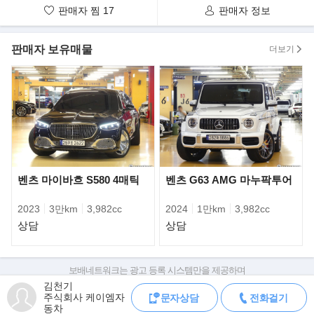
티브’를 포함해, ‘파나메라 GTS’, ‘파나메라 터보 S’까지 총 4종이다.
판매자 찜
17
판매자 정보
특히, ‘이크제큐티브’ 모델은 2015년 이후
6년 만의 국내 출시로, 신형 파나메라 제품 포트폴리오를 더욱 확장
판매자 보유매물
더보기
한다는 계획이다.
진정한 스포츠카, 럭셔리 세단, 하이브리드의 선구적 모델로 다재
다능한 면모와 상반된 요소들의 독특한
결합을 선보여 온 파나메라는 이번 페이스리프트를 통해 브랜드와
제품의 정체성을 더욱 강화했다.
벤츠 마이바흐 S580 4매틱
벤츠 G63 AMG 마누팍투어
2023
3만km
3,982cc
2024
1만km
3,982cc
상담
상담
보배네트워크는 광고 등록 시스템만을 제공하며
판매자가 직접 등록한 내용에 대한 모든 책임은 판매자에게 있습니다.
김천기
주식회사 케이엠자
문자상담
전화걸기
차량 구매 시 차량등록증, 성능점검기록부, 실제 차량 상태,
동차
차대번호 조회로 직접 정보를 확인하세요.