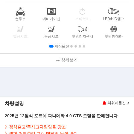
썬루프
네비게이션
스마트키
LED/HID램프
열선시트
통풍시트
후방감지센서
후방카메라
핵심옵션
상세보기
차량설명
허위매물신고
2025년 12월식 포르쉐 파나메라 4.0 GTS 모델을 판매합니다.
》정식출고/무사고차량임을 강조
》귀한 어벤추리 그린 메탈릭 옵션 바디