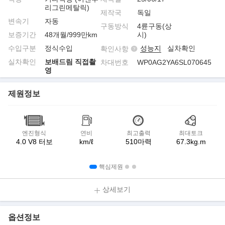
리그린메탈릭)
제작국
독일
변속기
자동
구동방식
4륜구동(상
보증기간
48개월/999만km
시)
수입구분
정식수입
성능지
실차확인
확인사항
실차확인
보배드림 직접촬
차대번호
WP0AG2YA6SL070645
영
제원정보
엔진형식
연비
최고출력
최대토크
4.0 V8 터보
km/ℓ
510마력
67.3kg.m
핵심제원
상세보기
옵션정보