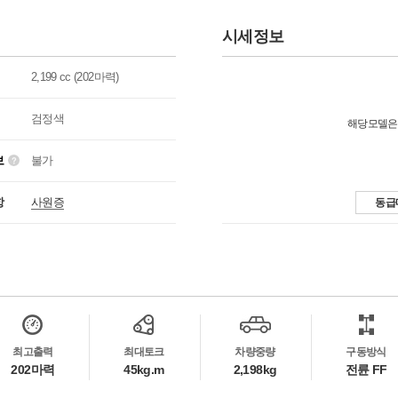
시세정보
2,199 cc (202마력)
검정색
해당모델은
보
불가
항
사원증
동급
최고출력
최대토크
차량중량
구동방식
202마력
45kg.m
2,198kg
전륜 FF