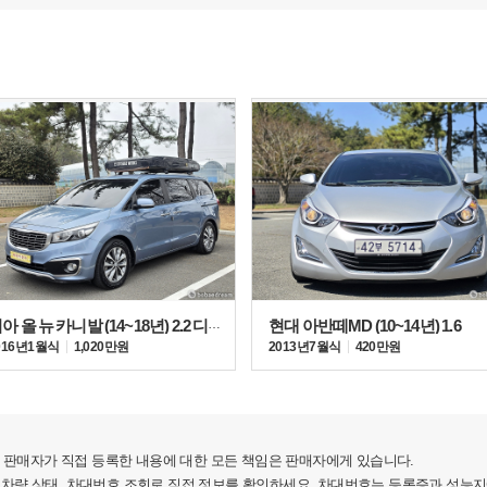
간을 넓게 뺐다. 실제 옆에 섰을 때는 미니밴이라기에는
란도 투리스모, 토요타 시에나, 인피니티 QX60, 혼다
기아 올 뉴 카니발 (14~18년) 2.2 디젤 캠핑카
현대 아반떼MD (10~14년) 1.6
016년 1월식
1,020만원
2013년 7월식
420만원
판매자가 직접 등록한 내용에 대한 모든 책임은 판매자에게 있습니다.
2.2 E-VGT 디젤 엔진은 출력과 토크가 각각 2.5%,1.1%
 차량 상태, 차대번호 조회로 직접 정보를 확인하세요. 차대번호는 등록증과 성능