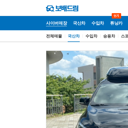
사이버매장
국산차
수입차
튜닝카
전체매물
국산차
수입차
승용차
스
사
이
버
매
장