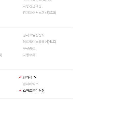
자동긴급제동
전자제어서스펜션(ECS)
경사로밀림방지
헤드업디스플레이(HUD)
무선충전
)
자동주차
뒷좌석TV
텔레매틱스
스마트폰미러링