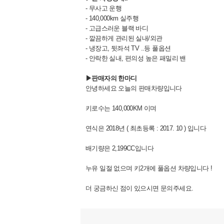
- 무사고 운행
- 140,000km 실주행
- 고급스러운 블랙 바디
- 깔끔하게 관리된 실내/외관
- 냉장고, 뒷좌석 TV ..등 풀옵션
- 안락한 실내, 편의성 높은 패밀리 밴
▶판매자의 한마디
안녕하세요 오늘의 판매차량입니다
키로수는 140,000KM 이며
연식은 2018년 ( 최초등록 : 2017. 10 ) 입니다
배기량은 2,199CC입니다
누유 일절 없으며 키2개에 풀옵션 차량입니다 !
더 궁금하신 점이 있으시면 문의주세요.
▶기아 올 뉴 카니
발
신형 카니발의 차체는 이전 모델보다 전고는 40mm