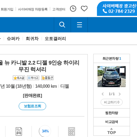
회원가입
사이버매장 차량등록
고객센터
카
슈퍼카
희귀차
오토갤러리
최근본차량
1
올 뉴 카니발 2.2 디젤 9인승 하이리
무진 럭셔리
7년 10월 (18년형)
140,000 km
디젤
1 / 1
[판매완료]
비교하기
0
보험료조회
찜한차량
비교검색
1 / 1
비교하기
0
1 / 1
34