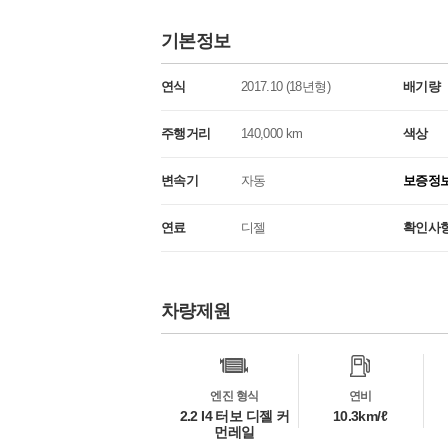
기본정보
연식
2017.10 (18년형)
배기량
주행거리
140,000 km
색상
변속기
자동
보증정
연료
디젤
확인사
차량제원
차
량
정
보
엔진 형식
연비
2.2 I4 터보 디젤 커
10.3km/ℓ
먼레일