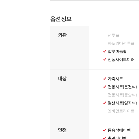
옵션정보
외관
선루프
파노라마선루프
알루미늄휠
전동사이드미러
내장
가죽시트
전동시트(운전석)
전동시트(동승석)
열선시트(앞좌석)
엠비언트라이트
안전
동승석에어백
측면에어백