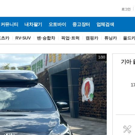
로그인
커뮤니티
내차팔기
오토바이
중고장터
업체검색
포츠카
RV·SUV
밴·승합차
픽업·트럭
캠핑카
튜닝카
올드
1
/
30
기아 
1