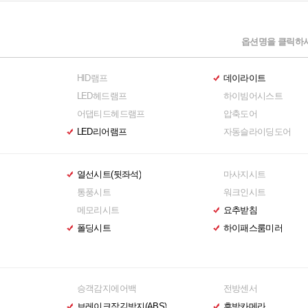
옵션명을 클릭하시
HID램프
데이라이트
LED헤드램프
하이빔어시스트
어댑티드헤드램프
압축도어
LED리어램프
자동슬라이딩도어
열선시트(뒷좌석)
마사지시트
통풍시트
워크인시트
메모리시트
요추받침
폴딩시트
하이패스룸미러
승객감지에어백
전방센서
브레이크잠김방지(ABS)
후방카메라