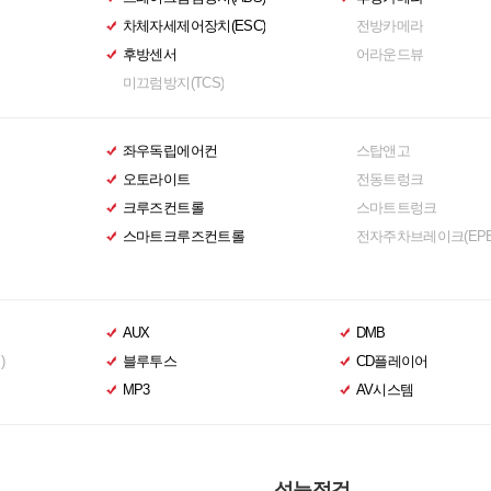
차체자세제어장치(ESC)
전방카메라
후방센서
어라운드뷰
미끄럼방지(TCS)
좌우독립에어컨
스탑앤고
오토라이트
전동트렁크
크루즈컨트롤
스마트트렁크
스마트크루즈컨트롤
전자주차브레이크(EPB
AUX
DMB
)
블루투스
CD플레이어
MP3
AV시스템
성능점검