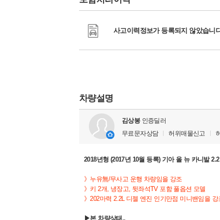
사고이력정보가 등록되지 않았습니다
차량설명
김상봉
인증딜러
무료문자상담
허위매물신고
2018년형 (2017년 10월 등록) 기아 올 뉴 카니발
》누유無/무사고 운행 차량임을 강조
》키 2개, 냉장고, 뒷좌석TV 포함 풀옵션 모델
》202마력 2.2L 디젤 엔진 인기만점 미니밴임을 강
▶본 차량상태..