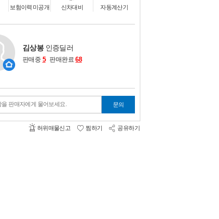
비교하기
0
보험이력 미공개
신차대비
자동계산기
김상봉
인증딜러
판매중
5
판매완료
68
항을 판매자에게 물어보세요.
문의
허위매물신고
찜하기
공유하기