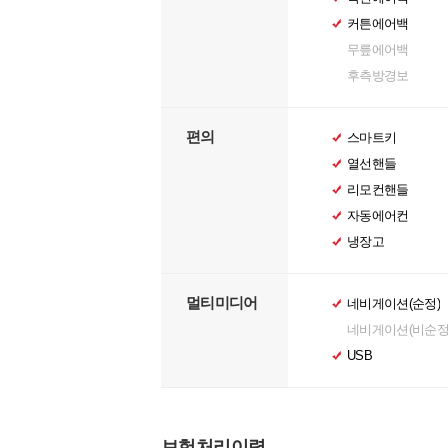
커튼에어백
무릎에어백
후측방경보
편의
스마트키
열선핸들
리모컨핸들
자동에어컨
냉장고
멀티미디어
네비게이션(순정)
네비게이션(비순정
USB
보험처리이력