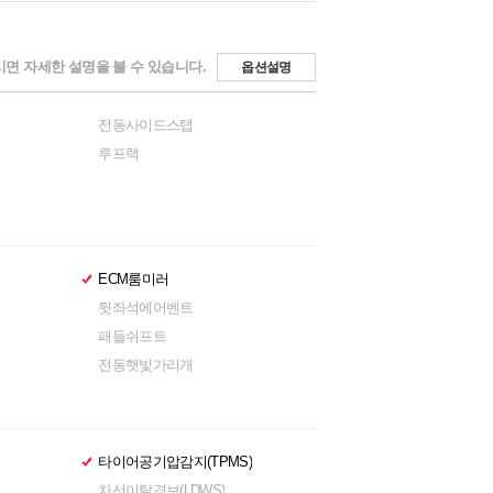
면 자세한 설명을 볼 수 있습니다.
옵션설명
전동사이드스탭
루프랙
ECM룸미러
뒷좌석에어벤트
패들쉬프트
전동햇빛가리개
타이어공기압감지(TPMS)
차선이탈경보(LDWS)