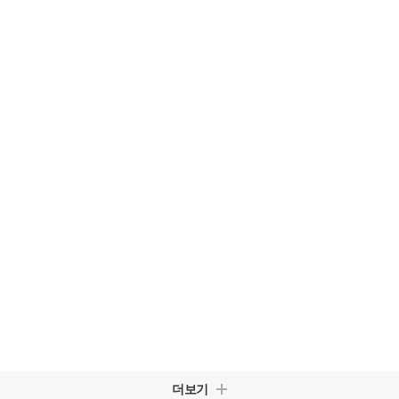
 가량 낮아지고 전장은 15mm 짧아진 반면 휠베이스는 40mm
더보기