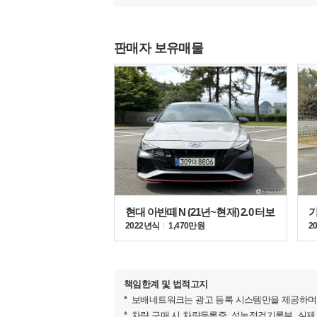
넓혀 미니밴 특유의 껑충한 느낌을 없애고 실내 공
다소 작게 느껴지기도 하지만 휠베이스만 비교하면 코
오딧세이 등보다 30mm~70mm가량 길다.
판매자 보유매물
현대 아반떼 N (21년~현재) 2.0 터보
2022년식
1,470만원
2
책임한계 및 법적고지
보배네트워크는 광고 등록 시스템만을 제공하며 
최고출력 202마력, 최대토크 45kg.m의 성능을 내는 R
차량 구매 시 차량등록증, 성능점검기록부, 실제