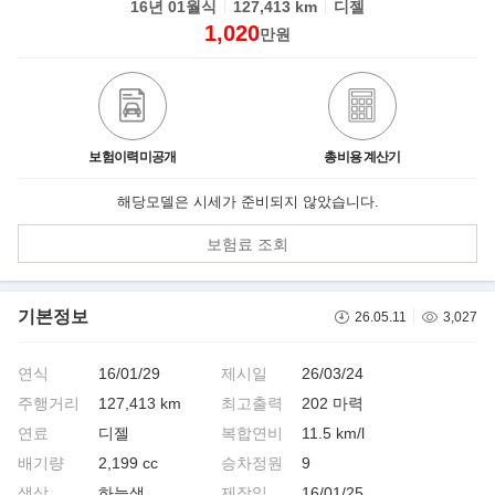
16년 01월식
127,413 km
디젤
1,020
만원
보험이력미공개
총비용 계산기
해당모델은 시세가 준비되지 않았습니다.
보험료 조회
기본정보
26.05.11
3,027
연식
16/01/29
제시일
26/03/24
주행거리
127,413 km
최고출력
202 마력
연료
디젤
복합연비
11.5 km/l
배기량
2,199 cc
승차정원
9
색상
하늘색
제작일
16/01/25