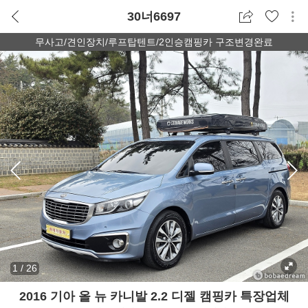
30너6697
무사고/견인장치/루프탑텐트/2인승캠핑카 구조변경완료
1
/
26
2016 기아 올 뉴 카니발 2.2 디젤 캠핑카 특장업체