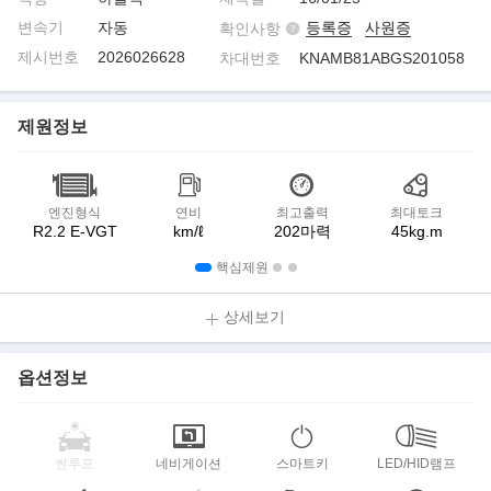
변속기
자동
등록증
사원증
확인사항
제시번호
2026026628
차대번호
KNAMB81ABGS201058
제원정보
엔진형식
연비
최고출력
최대토크
R2.2 E-VGT
km/ℓ
202마력
45kg.m
핵심제원
상세보기
옵션정보
썬루프
네비게이션
스마트키
LED/HID램프