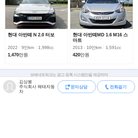
현대 아반떼 N 2.0 터보
현대 아반떼MD 1.6 M16 스
마트
▶기아 올 뉴 카니발
2022
9만km
1,998cc
2013
10만km
1,591cc
신형 카니발의 차체는 이전 모델보다 전고는 40mm 가량 낮아지고
1,470
만원
420
만원
전장은 15mm 짧아진 반면 휠베이스는 40mm
넓혀 미니밴 특유의 껑충한 느낌을 없애고 실내 공간을 넓게 뺐다.
실제 옆에 섰을 때는 미니밴이라기에는 다
보배네트워크는 광고 등록 시스템만을 제공하며
소 작게 느껴지기도 하지만 휠베이스만 비교하면 코란도 투리스모,
판매자가 직접 등록한 내용에 대한 모든 책임은 판매자에게 있습니다.
김상봉
토요타 시에나, 인피니티 QX60, 혼다 오딧
주식회사 해태자동
문자상담
전화걸기
차량 구매 시 차량등록증, 성능점검기록부, 실제 차량 상태,
세이 등보다 30mm~70mm가량 길다.
차
차대번호 조회로 직접 정보를 확인하세요.
차대번호는 등록증과 성능지에 나와있으며
조회 시 정확한 옵션과 제원을 확인 할 수 있습니다.
보배네트워크는 통신판매중개자로 통신판매 당사자가 아니며,
상품·거래정보, 거래에 대하여 책임을 지지 않습니다.
모바일 중고차 등록
공지