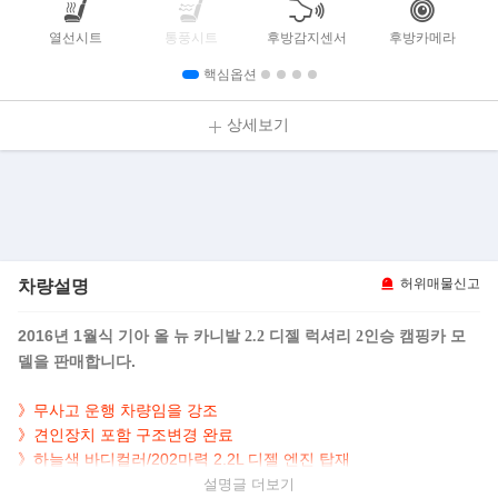
열선시트
통풍시트
후방감지센서
후방카메라
핵심옵션
상세보기
차량설명
허위매물신고
2016년 1월식
모
기아 올 뉴 카니발 2.2 디젤 럭셔리 2인승 캠핑카
델을 판매합니다.
》무사고 운행 차량임을 강조
》
견인장치 포함 구조변경 완료
》하늘색 바디컬러/202마력 2.2L 디젤 엔진 탑재
》루프탑텐트/타프스크린/싱크대/견인고리 등..레저활동 최적화 완
설명글