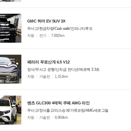
옵
비교
션
GMC 허머 EV SUV 3X
무사고/현금차량/Crab walk/인피니티루프
모
자동
전기
7,982km
델
옵
비교
션
페라리 푸로산게 6.5 V12
정식/무사고 운행/신차급 컨디션/제로백 3.3초
모
자동
가솔린
1,151km
델
옵
비교
션
벤츠 GLC300 4매틱 쿠페 AMG 라인
무사고/정식출고/리스승계/가죽코팅/AMG세로그릴
모
자동
가솔린
8,866km
델
옵
비교
션