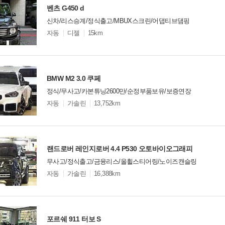
벤츠 G450 d
신차/리스승계/정식출고/MBUX스크린/어댑티브댐핑
모
자동
디젤
15km
델
옵
비교
션
BMW M2 3.0 쿠페
정식/무사고/카본튜닝2600만/순정부품보유/보증연장
모
자동
가솔린
13,752km
델
옵
비교
션
랜드로버 레인지로버 4.4 P530 오토바이오그래피
무사고/정식출고/금융리스/올휠스티어링/노이즈캔슬링
모
자동
가솔린
16,388km
델
옵
비교
션
포르쉐 911 터보 S