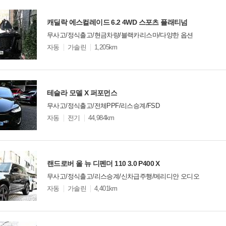
캐딜락 에스컬레이드 6.2 4WD 스포츠 플래티넘
무사고/정식출고/현금차량/블랙카리스마/다양한 옵션
모
자동
가솔린
1,205km
델
옵
비교
션
테슬라 모델 X 퍼포먼스
무사고/정식출고/전체PPF/리스승계/FSD
모
자동
전기
44,984km
델
옵
비교
션
랜드로버 올 뉴 디펜더 110 3.0 P400 X
무사고/정식출고/리스승계/신차급주행/메리디안 오디오
모
자동
가솔린
4,401km
델
옵
비교
션