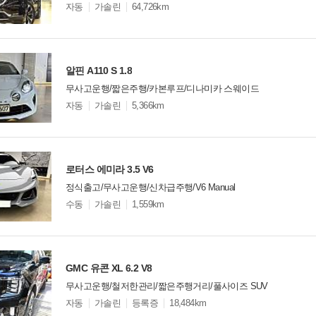
모
자동
가솔린
64,726km
델
옵
비교
션
알핀 A110 S 1.8
무사고운행/짧은주행/카본루프/디나미카 스웨이드
모
자동
가솔린
5,366km
델
옵
비교
션
로터스 에미라 3.5 V6
정식출고/무사고운행/신차급주행/V6 Manual
모
수동
가솔린
1,559km
델
옵
비교
션
GMC 유콘 XL 6.2 V8
무사고운행/철저한관리/짧은주행거리/풀사이즈 SUV
모
자동
가솔린
등록증
18,484km
델