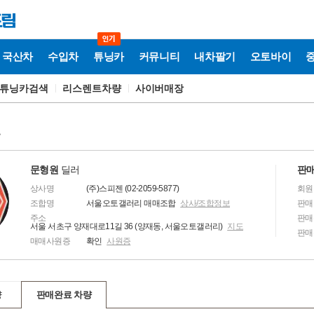
국산차
수입차
튜닝카
커뮤니티
내차팔기
오토바이
튜닝카검색
리스렌트차량
사이버매장
보
문형원
딜러
판매
상사명
(주)스피젠 (02-2059-5877)
회원
조합명
서울오토갤러리 매매조합
상사/조합정보
판매
주소
판매
서울 서초구 양재대로11길 36 (양재동, 서울오토갤러리)
지도
판매
매매사원증
확인
사원증
량
판매완료 차량