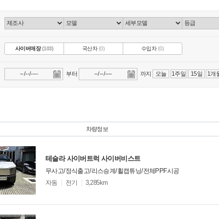
사이버매장
(103)
국산차
(0)
수입차
(0)
부터
까지
오늘
1주일
15일
1개
차량정보
테슬라 사이버트럭 사이버비스트
무사고/정식출고/리스승계/휠캡튜닝/전체PPF시공
모
자동
전기
3,285km
델
옵
비교
션