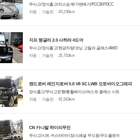
무사고/정식출고/리스승계/가변배기/PCCB/PDCC
모
자동
가솔린
43,235km
델
옵
비교
션
지프 랭글러 2.0 사하라 4도어
무사고/정식출고/현금차량/코닝 고릴라 글래스/4WD
모
자동
가솔린
25,753km
델
옵
비교
션
랜드로버 레인지로버 5.0 V8 SC LWB 오토바이오그래피
정식출고/무사고운행/롱휠베이스/퍼스트 클래스 시트
모
자동
가솔린
91,563km
델
옵
비교
션
CN 카니발 하이리무진
무사고/시트 커스터마이징/스페셜 무드등/우드플로어