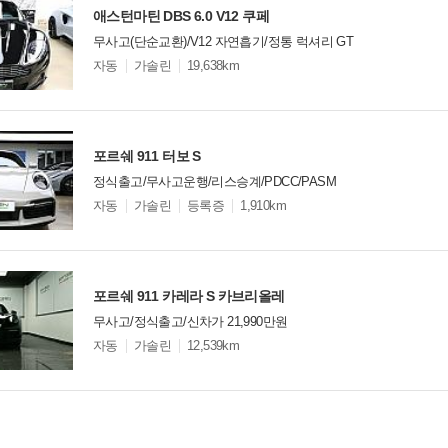
애스턴마틴 DBS 6.0 V12 쿠페
무사고(단순교환)/V12 자연흡기/정통 럭셔리 GT
모
자동
가솔린
19,638km
델
옵
비교
션
포르쉐 911 터보 S
정식출고/무사고운행/리스승계/PDCC/PASM
모
자동
가솔린
등록증
1,910km
델
옵
비교
션
포르쉐 911 카레라 S 카브리올레
무사고/정식출고/신차가 21,990만원
모
자동
가솔린
12,539km
델
옵
비교
션