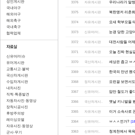
성인게시판
우리나라가 말썽
3376
자유게시판
국내야구
북한앵커 리춘희
3375
자유게시판
해외야구
해외축구
요새 학부모들 
3374
자유게시판
국내축구
눈갱 당한 고양
3373
신유머/이..
협력업체
대전사람들 어제
3372
자유게시판
오늘 진짜 현실같
3371
자유게시판
신유머/이슈
세상은 좁고 ㅂ
3370
국산차게시..
유머게시판
교통사고·블박
한국의 만년 웬
3369
자유게시판
국산차게시판
수입차게시판
요런걸 보면서도
3368
정치게시판
내차사진
암만 철도가 좋
3367
신유머/이..
직찍·특종발견
자동차사진·동영상
옛날 키니발을 봤
3366
국산차게시..
장착시공사진
이거 소속사로 
3365
자유게시판
후방주의방
레이싱모델
ㅂㅅㅅ낀가?
3364
신유머/이..
[18
자유사진·동영상
청계천에서 목
3363
신유머/이..
군사·무기