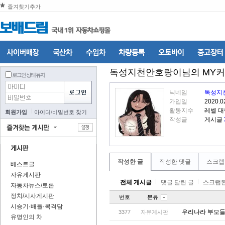
즐겨찾기추가
독성지천안호랑이
님의 MY
로그인 상태 유지
닉네임
독성지
가입일
2020.0
활동지수
레벨 대
회원가입
아이디
/
비밀번호 찾기
작성글
게시글
작성한 글
작성한 댓글
스크랩
베스트글
자유게시판
전체 게시글
댓글 달린 글
스크랩된
자동차뉴스/토론
정치/시사게시판
번호
분류
시승기·배틀·목격담
우리나라 부모들
3377
자유게시판
유명인의 차