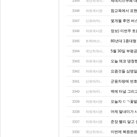
제네시스쿠페 대
3349
국산차게시..
참교육에서 표현
3348
자유게시판
몇개월 후면 버
3347
신유머/이..
정보) 이번주 
3346
자유게시판
80년대 1종대형
3345
트럭/버스..
5월 30일 부
3344
국산차게시..
오늘 체코 댕청
3343
자유게시판
요즘것들 삼명일도
3342
자유게시판
군용차량에 번
3341
신유머/이..
벽에 터널 그리고
3340
신유머/이..
오늘자 ㄷㄱ꽃
3339
자유게시판
어제 딸내미가 
3338
자유게시판
준장 빨리 달고
3337
자유게시판
이번에 복원완
3336
국산차게시..