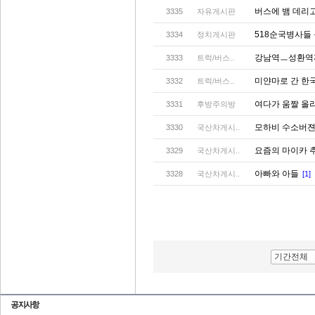
버스에 뱀 데리
3335
자유게시판
518순국병사들
3334
정치게시판
강남역ㅡ성환
3333
트럭/버스..
미얀마로 간 한
3332
트럭/버스..
여다가 움짤 올
3331
후방주의방
모하비 수소버젼
3330
국산차게시..
요즘의 마이카 
3329
국산차게시..
아빠와 아들
3328
국산차게시..
[1]
기간전체