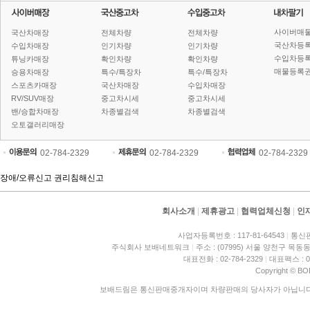
사이버매
국산차매장
전체차량
전체차량
국산차등
수입차매장
인기차량
인기차량
수입차등
튜닝카매장
확인차량
확인차량
매물등록권
승용차매장
특수/특장차
특수/특장차
스포츠카매장
국산차매장
수입차매장
RV/SUV매장
중고차시세
중고차시세
밴/승합차매장
차종별검색
차종별검색
오토갤러리매장
02-784-2329
02-784-2329
02-784-2329
장애/오류신고
권리침해신고
회사소개
|
제휴광고
|
협력업체신청
|
인
사업자등록번호 : 117-81-64543
|
통신판
주식회사 보배네트워크
|
주소 : (07995) 서울 양천구 목동동
대표전화 : 02-784-2329
|
대표팩스 : 02
Copyright © BO
보배드림은 통신판매중개자이며 차량판매의 당사자가 아닙니다. 