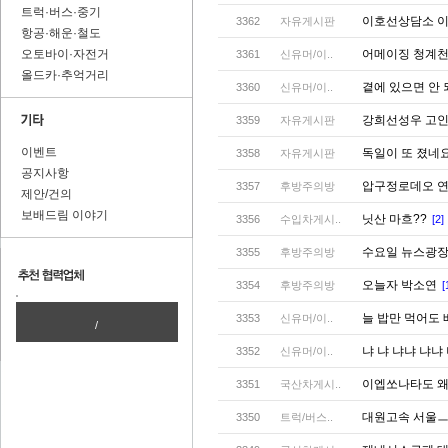
트럭·버스·중기
이호선상담소 이
3362
자유게시판
항공·해운·철도
오토바이·자전거
어메이징 청계천
3361
신유머/이..
올드카·추억거리
곁에 있으면 안
3360
신유머/이..
강희선성우 고인
3359
자유게시판
이벤트
독일이 또 졌네요;
3358
자유게시판
공지사항
압구정로데오 
3357
후방주의방
제안/건의
보배드림 이야기
닛산 마흐??
3356
수입차게시..
[2]
수요일 뉴스광장
3355
후방주의방
오늘자 박소연
3354
후방주의방
[
늘 밥만 먹어도
3353
신유머/이..
/
냐 냐 냐냐 냐냐 
3352
신유머/이..
이엡쏘나타도 왜
3351
국산차게시..
대원고속 서울ㅡ평
3350
트럭/버스..