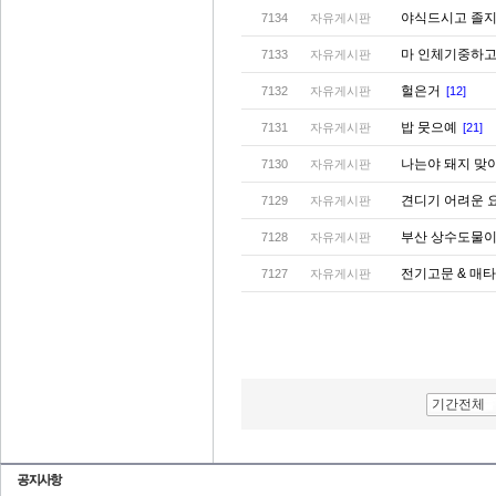
야식드시고 졸지
7134
자유게시판
마 인체기중하고
7133
자유게시판
헐은거
7132
자유게시판
[12]
밥 뭇으예
7131
자유게시판
[21]
나는야 돼지 맞
7130
자유게시판
견디기 어려운 
7129
자유게시판
부산 상수도물이
7128
자유게시판
전기고문 & 매
7127
자유게시판
기간전체