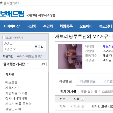
즐겨찾기추가
개보리냥루루
님의 MY커뮤
로그인 상태 유지
닉네임
개보리
가입일
2023.0
활동지수
레벨 
회원가입
아이디
/
비밀번호 찾기
작성글
게시글
작성한 글
작성한 댓글
스크랩
베스트글
자유게시판
전체 게시글
댓글 달린 글
스크랩된
자동차뉴스/토론
정치/시사게시판
번호
분류
시승기·배틀·목격담
외계인 고문 시
7176
자유게시판
유명인의 차