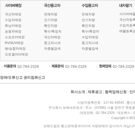
사이버매
국산차매장
전체차량
전체차량
국산차등
수입차매장
인기차량
인기차량
수입차등
튜닝카매장
확인차량
확인차량
매물등록권
승용차매장
특수/특장차
특수/특장차
스포츠카매장
국산차매장
수입차매장
RV/SUV매장
중고차시세
중고차시세
밴/승합차매장
차종별검색
차종별검색
오토갤러리매장
02-784-2329
02-784-2329
02-784-2329
장애/오류신고
권리침해신고
회사소개
|
제휴광고
|
협력업체신청
|
인
사업자등록번호 : 117-81-64543
|
통신판
주식회사 보배네트워크
|
주소 : (07995) 서울 양천구 목동동
대표전화 : 02-784-2329
|
대표팩스 : 02
Copyright © BO
보배드림은 통신판매중개자이며 차량판매의 당사자가 아닙니다. 