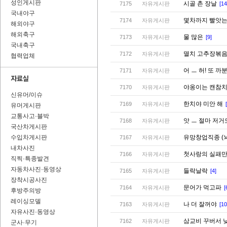
성인게시판
시골 촌 장날
7175
자유게시판
[14
국내야구
몇차까지 빨앗는
7174
자유게시판
해외야구
해외축구
물 많은
7173
자유게시판
[9]
국내축구
멸치 고추장볶
7172
자유게시판
협력업체
어 ㅡ 허! 또 까
7171
자유게시판
야옹이는 캔참치
7170
자유게시판
신유머/이슈
한치야 미안 해
7169
자유게시판
유머게시판
교통사고·블박
앗 ㅡ 절마 저거
7168
자유게시판
국산차게시판
수입차게시판
유망창업직종 (
7167
자유게시판
내차사진
첫사랑의 실패
7166
자유게시판
직찍·특종발견
자동차사진·동영상
들락날락
7165
자유게시판
[4]
장착시공사진
문어가 먹고파
7164
자유게시판
[
후방주의방
레이싱모델
나 더 잘꺼야
7163
자유게시판
[10
자유사진·동영상
삼교비 꾸버서 
7162
자유게시판
군사·무기