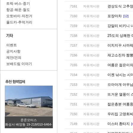
트럭·버스·중기
경상도식 고추
7161
자유게시판
항공·해운·철도
오토바이·자전거
포장마차
7160
자유게시판
[12]
올드카·추억거리
강알리 비키니 
7159
자유게시판
25도의 상쾌한
7158
자유게시판
이벤트
이치지꾸 사까락
7157
자유게시판
공지사항
재고소진차 짬
7156
자유게시판
제안/건의
보배드림 이야기
여름은 젊은이의
7155
자유게시판
이젠 낚시는 시마
7154
자유게시판
으아아개 아우님
7153
자유게시판
뜨거운 열풍이 
7152
자유게시판
젊은층분 여름
7151
자유게시판
우리집 고영희
7150
자유게시판
준준모터스
미스터 환타지
7149
자유게시판
[
화성서 배양동 19-218/010-6464-
8115