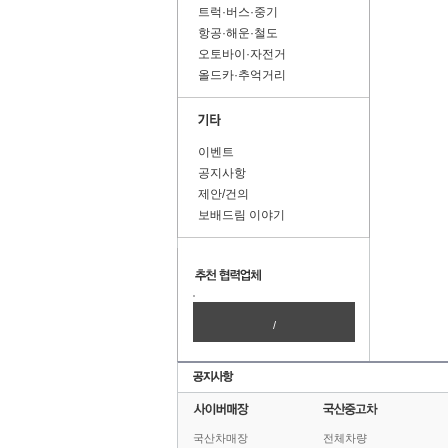
트럭·버스·중기
항공·해운·철도
오토바이·자전거
올드카·추억거리
이벤트
공지사항
제안/건의
보배드림 이야기
/
국산차매장
전체차량