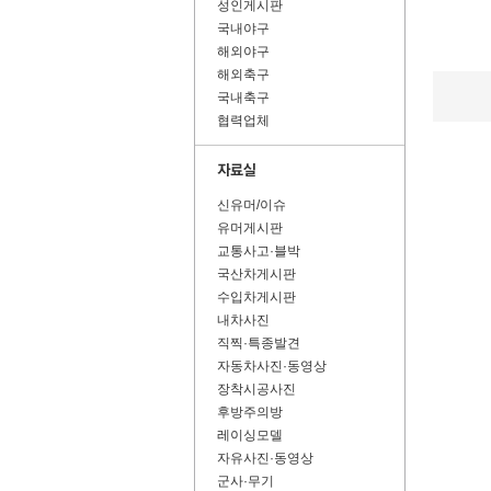
성인게시판
국내야구
해외야구
해외축구
국내축구
협력업체
신유머/이슈
유머게시판
교통사고·블박
국산차게시판
수입차게시판
내차사진
직찍·특종발견
자동차사진·동영상
장착시공사진
후방주의방
레이싱모델
자유사진·동영상
군사·무기