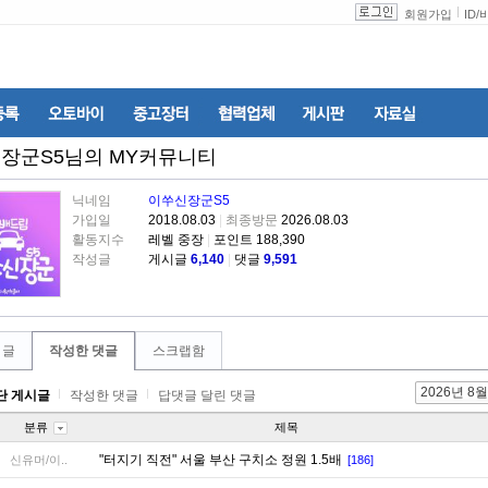
회원가입
ID
/
장군S5
님의 MY커뮤니티
닉네임
이쑤신장군S5
가입일
2018.08.03
|
최종방문
2026.08.03
활동지수
레벨 중장
|
포인트 188,390
작성글
게시글
6,140
|
댓글
9,591
 글
작성한 댓글
스크랩함
2026년 8월
단 게시글
작성한 댓글
답댓글 달린 댓글
분류
제목
"터지기 직전" 서울 부산 구치소 정원 1.5배
신유머/이..
[186]