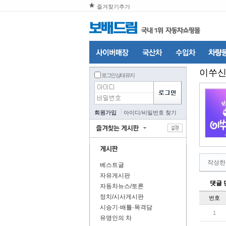
즐겨찾기추가
이쑤신
로그인 상태 유지
회원가입
아이디
/
비밀번호 찾기
작성한
베스트글
자유게시판
댓글 
자동차뉴스/토론
정치/시사게시판
번호
시승기·배틀·목격담
1
유명인의 차