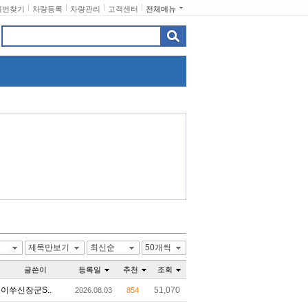
비번찾기
차량등록
차량관리
고객센터
전체메뉴
제목만보기
최신순
50개씩
글쓴이
등록일
추천
조회
이쑤신장군S..
51,070
2026.08.03
854