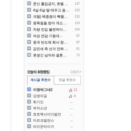
문신 출입금지, 호텔 헬스장..
137
4살·6살 딸 태우고 음주운..
132
극혐) 백종원이 빽햄과 함께..
132
원폭절을 맞아 개소리를 늘어..
114
차량 진입 불편하다고 도로 ..
100
여성 전담 기동대 ..
97
중국 반도체 회사 창신메모리..
87
김민새 측 선거 진짜 더럽게..
81
못생긴 남자와 결혼해서 후회..
72
게시글 추천수
댓글 추천수
이명박그네2
11
상생의길
4
휘기인
부자소년
흐흐핵사이다발언
마르코발란스
라이온타이거