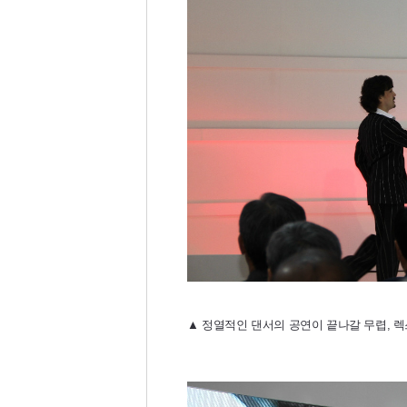
▲ 정열적인 댄서의 공연이 끝나갈 무렵, 렉