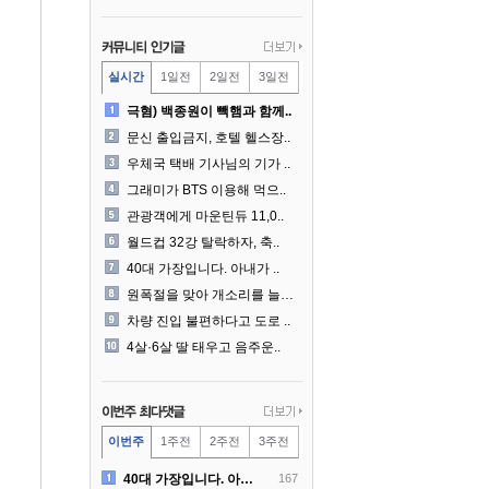
실시간
1일전
2일전
3일전
극혐) 백종원이 빽햄과 함께..
문신 출입금지, 호텔 헬스장..
우체국 택배 기사님의 기가 ..
그래미가 BTS 이용해 먹으..
관광객에게 마운틴듀 11,0..
월드컵 32강 탈락하자, 축..
40대 가장입니다. 아내가 ..
원폭절을 맞아 개소리를 늘어..
차량 진입 불편하다고 도로 ..
4살·6살 딸 태우고 음주운..
이번주
1주전
2주전
3주전
40대 가장입니다. 아내가 ..
167