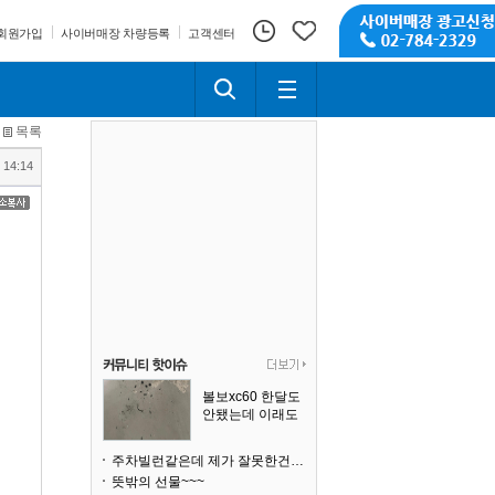
회원가입
사이버매장 차량등록
고객센터
목록
 14:14
볼보xc60 한달도
안됐는데 이래도
되나요?
주차빌런같은데 제가 잘못한건가요
뜻밖의 선물~~~