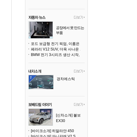
공장에서 못 만드는
부품
3D 프린팅으로 찍
어낸다
포드 보급형 전기 픽업, 이름은 `패덤`
페라리 V12 SUV, 더욱 사나운 얼굴로 돌아온다
BMW 전기 3시리즈 생산 시작, 뮌헨 공장은 전기차 전용으로 전환
경차에스틱
[신차소개] 볼보
EX30
[바이크소개] 히말라얀 450
[바이크소개] 파니갈레 V2 S