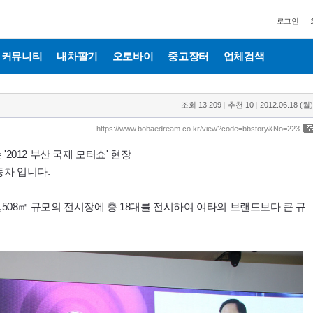
로그인
커뮤니티
내차팔기
오토바이
중고장터
업체검색
조회
13,209
|
추천
10
|
2012.06.18 (월)
https://www.bobaedream.co.kr/view?code=bbstory&No=223
2012 부산 국제 모터쇼' 현장
차 입니다.
508㎡ 규모의 전시장에 총 18대를 전시하여 여타의 브랜드보다 큰 규