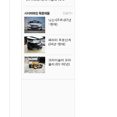
닛산 GT-R (07년
~현재)
2008년식
페라리 푸로산게
(24년~현재)
2024년식
크라이슬러 프라
울러 (01~02년)
2002년식