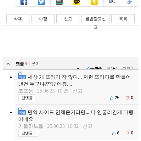
페북
트윗
밴드
카톡
카스
복사
스크랩
삭제
수정
신고
불법광고신
목록
고
댓글
9
쓰기
등록순
최신순
추천순
세상 개 또라이 참 많다... 저런 또라이를 만들어
베플
낸건 누구냐????? 에휴....
조포동
25.06.23 10:25
신고
25
0
답댓글
만약 사이드 안채운거라면... 더 안굴러간게 다행
베플
이네요.
가을하느을
25.06.23 10:32
신고
6
0
답댓글
1