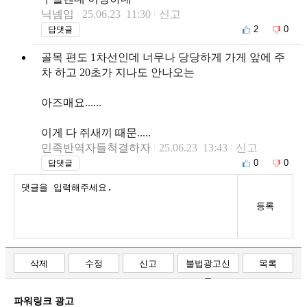
닉넴임
25.06.23 11:30
신고
2
0
답댓글
골목 편도 1차선인데 너무나 당당하게 가게 앞에 주
차 하고 20초가 지나도 안나오는
아즈매요......
이게 다 쥐새끼 때문.....
민족반역자들척결하자
25.06.23 13:43
신고
0
0
답댓글
등록
삭제
수정
신고
불법광고신
목록
고
파워링크 광고