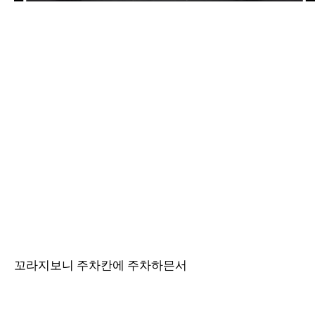
꼬라지보니 주차칸에 주차하믄서