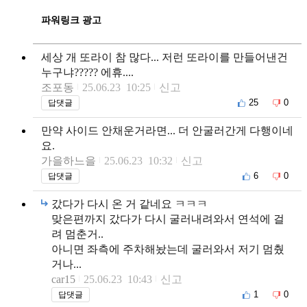
파워링크 광고
세상 개 또라이 참 많다... 저런 또라이를 만들어낸건
누구냐????? 에휴....
조포동
25.06.23 10:25
신고
25
0
답댓글
만약 사이드 안채운거라면... 더 안굴러간게 다행이네
요.
가을하느을
25.06.23 10:32
신고
6
0
답댓글
갔다가 다시 온 거 같네요 ㅋㅋㅋ
맞은편까지 갔다가 다시 굴러내려와서 연석에 걸
려 멈춘거..
아니면 좌측에 주차해놨는데 굴러와서 저기 멈췄
거나...
car15
25.06.23 10:43
신고
1
0
답댓글