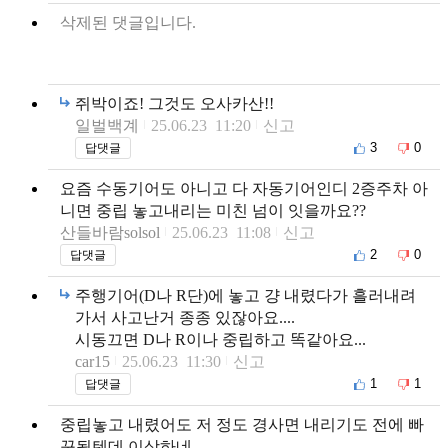
삭제된 댓글입니다.
쥐박이죠! 그것도 오사카산!!
일벌백계
25.06.23 11:20
신고
3
0
답댓글
요즘 수동기어도 아니고 다 자동기어인디 2증주차 아
니면 중립 놓고내리는 미친 넘이 잇을까요??
산들바람solsol
25.06.23 11:08
신고
2
0
답댓글
주행기어(D나 R단)에 놓고 걍 내렸다가 흘러내려
가서 사고난거 종종 있잖아요....
시동끄면 D나 R이나 중립하고 똑같아요...
car15
25.06.23 11:30
신고
1
1
답댓글
중립놓고 내렸어도 저 정도 경사면 내리기도 전에 빠
꾸될텐데 이상하네