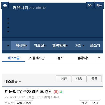
커뮤니티
사이버매장
게시판
자료실
협력업체
MY
글쓰기
베스트글
자유게시판
뉴스
정치/시사
시배목
유명인의차
보배드림이야기
성인게시판
국내야구
해외야구
해외축구
국내축구
이전
다음
목록
베스트글
한문철TV 주차 레전드 갱신
(9)
25.06.23 10:22
추천 173
조회 17870
우량주
작성글보기
신고
댓글