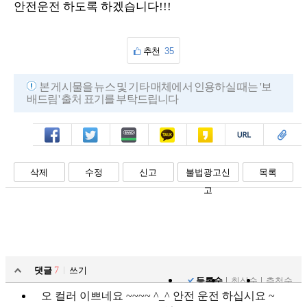
안전운전 하도록 하겠습니다!!!
추천
35
본 게시물을 뉴스 및 기타 매체에서 인용하실 때는 '보
배드림' 출처 표기를 부탁드립니다
페북
트윗
밴드
카톡
카스
복사
스크랩
삭제
수정
신고
불법광고신
목록
고
댓글
7
쓰기
등록순
최신순
추천순
오 컬러 이쁘네요 ~~~~ ^_^ 안전 운전 하십시요 ~