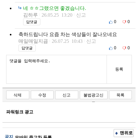
네 ㅎㅎ그랬으면 좋겠습니다.
김하루
26.05.25 13:20
신고
0
0
답댓글
축하드립니다 요즘 차는 색상들이 잘나오네요
매일매일지굡
26.07.25 10:43
신고
0
0
답댓글
등록
삭제
수정
신고
불법광고신
목록
고
파워링크 광고
맨위로
공지
모바일 중고차 등록