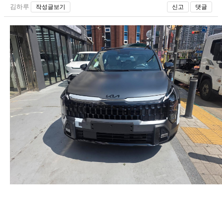
김하루
작성글보기
신고
댓글