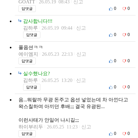
GOATT
26.05.19 08:43
신고
0
0
답댓글
감사합니다!!!
김하루
26.05.19 09:44
신고
0
0
답댓글
풀옵션ㅋㅋ
에이엠지
26.05.23 22:13
신고
0
0
답댓글
실수했나요?
김하루
26.05.25 13:20
신고
0
0
답댓글
음...뭐랄까 무광 돈주고 옵션 넣었는데 차 아낀다고
왁스칠하며 아끼던 후배;;; 결국 유광된...
이런사태가 안일어 나시길;;;
하이부리두
26.05.25 11:23
신고
0
0
답댓글