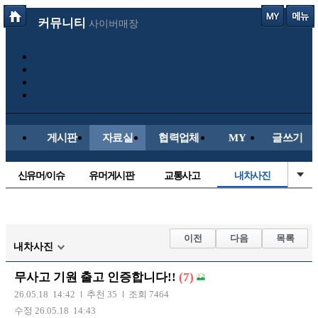
커뮤니티
사이버매장
게시판
자료실
협력업체
MY
글쓰기
신유머/이슈
유머게시판
교통사고
내차사진
국산차
수입차
직찍/특종
자동차사진
후방주의방
레이싱모델
자유사진
군사/무기
이전
다음
목록
내차사진
트럭/버스
항공/해운/철도
올드카/추억
오토바이
무사고 기원 출고 인증합니다!!
(7)
장착시공사진
26.05.18 14:42
추천 35
조회 7464
수정 26.05.18 14:43