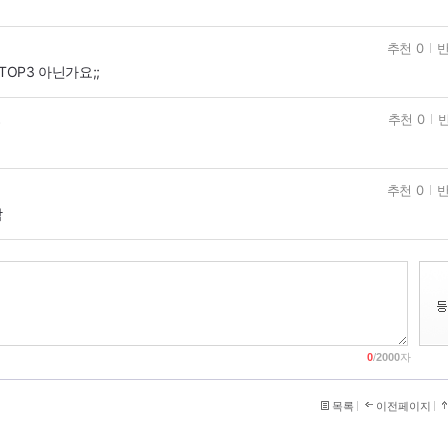
추천 0
반
OP3 아닌가요;;
추천 0
반
고
추천 0
반
팜
0
/
2000
자
목록
이전페이지