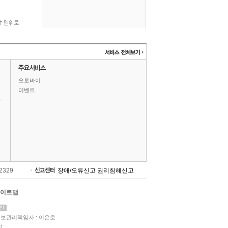
오토바이
이벤트
상
-2329
장애/오류신고
권리침해신고
이트맵
보관리책임자 : 이은호
r