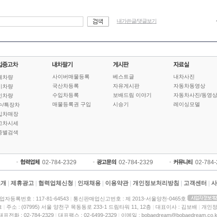
내가쓴글/댓글보기
사이버매물등록
베스트글
내차사진
체차량
국산차등록
자유게시판
자동차동영상
기차량
수입차등록
보배드림 이야기
자동차사진/동영
인차량
매물등록권 구입
시승기
레이싱모델
수/특장차
입차매장
고차시세
종별검색
02-784-2329
02-784-2329
02-784
소개
|
제휴광고
|
협력업체신청
|
인재채용
|
이용약관
|
개인정보처리방침
|
고객센터
|
사
업자등록번호 : 117-81-64543
|
통신판매업신고번호 : 제 2013-서울양천-0465호
크
|
주소 : (07995) 서울 양천구 목동동로 233-1 드림타워 11, 12층
|
대표이사 : 김보배
|
개인정
대표전화 : 02-784-2329
|
대표팩스 : 02-6499-2329
|
이메일 : bobaedream@bobaedream.co.k