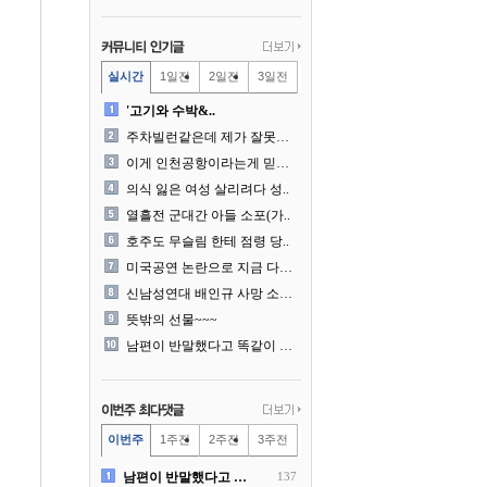
실시간
1일전
2일전
3일전
'고기와 수박&..
주차빌런같은데 제가 잘못한건..
이게 인천공항이라는게 믿겨지..
의식 잃은 여성 살리려다 성..
열흘전 군대간 아들 소포(가..
호주도 무슬림 한테 점령 당..
미국공연 논란으로 지금 다시..
신남성연대 배인규 사망 소식..
뜻밖의 선물~~~
남편이 반말했다고 똑같이 반..
이번주
1주전
2주전
3주전
남편이 반말했다고 똑같이 반..
137