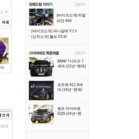
고
[바이크소개] 히말
라얀 450
[바이크소개] 파니갈레 V2 S
[신차소개] 볼보 EX30
BMW 7시리즈 7
세대 (22년~현재)
이더
2025년식
포르쉐 911 8세
대 (19년~현재)
2026년식
벤츠 마이바흐
EQS (24년~현
재)
2024년식
대 0