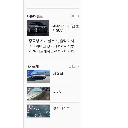
제네시스 최고급 전
기 SUV
곧 베일을 벗는다
중국형 기아 셀토스, 출력도 세지고 27인치 초대형 디스플레이까지
스파이더맨 광고가 BMW 시동화면을 점령하다, 오너들은 불만
2026 메르세데스-AMG E 53 하이브리드 왜건 시승기
매력남
lglglg
경차에스틱