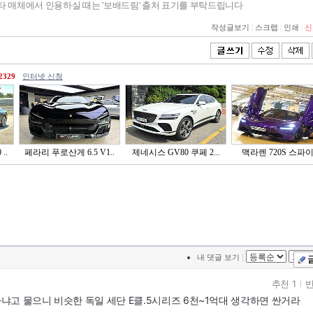
기타 매체에서 인용하실 때는 '보배드림' 출처 표기를 부탁드립니다
작성글보기
|
스크랩
|
인쇄
|
신
2329
인터넷 신청
..
페라리 푸로산게 6.5 V1..
제네시스 GV80 쿠페 2...
맥라렌 720S 스파
|
내 댓글 보기
추천 1
반
고 물으니 비슷한 독일 세단 E클.5시리즈 6천~1억대 생각하면 싼거라