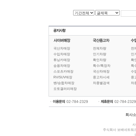
국산차매장
전체차량
전
수입차매장
인기차량
인
튜닝카매장
확인차량
확
승용차매장
특수/특장차
특
스포츠카매장
국산차매장
수
RV/SUV매장
중고차시세
중
밴/승합차매장
차종별검색
차
오토갤러리매장
02-784-2329
02-784-2329
회사
사
주식회사 보배네트워