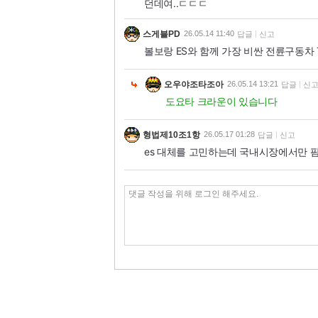
던데여..ㄷㄷㄷ
스게블PD
26.05.14 11:40
답글
신고
볼보랑 ES와 함께 가장 비싼 전륜구동차 T
오우야조타조아
26.05.14 13:21
답글
신
도요타 크라운이 있습니다
형법제10조1항
26.05.17 01:28
답글
신고
es 대체를 고민하는데 국내시장에서만 