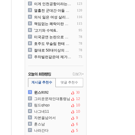
이게 인천공항이라는게 믿겨지..
123
열흘전 군대간 아들 소포(가..
120
의식 잃은 여성 살리려다 성..
116
책임없는 쾌락이란 말에 빡친..
115
'고기와 수박&..
95
미국공연 논란으로 지금 다시..
78
호주도 무슬림 한테 점령 당..
78
절대로 50대이상의 딜러를 ..
78
주차빌런같은데 제가 잘못한건..
75
게시글 추천수
댓글 추천수
윈스9192
30
그리운문재인대통령님
12
림드qhqo
10
나그네11
10
자본을넘어서
9
훈스남
6
나라간다
5