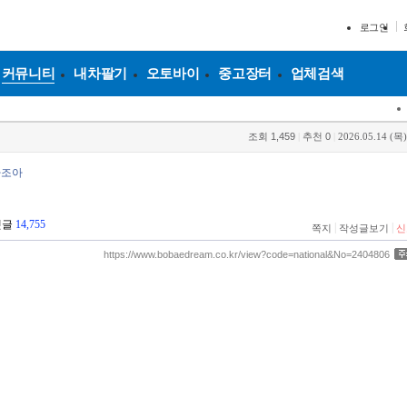
로그인
커뮤니티
내차팔기
오토바이
중고장터
업체검색
조회
1,459
|
추천
0
|
2026.05.14 (목)
타조아
댓글
14,755
|
|
쪽지
작성글보기
신
https://www.bobaedream.co.kr/view?code=national&No=2404806