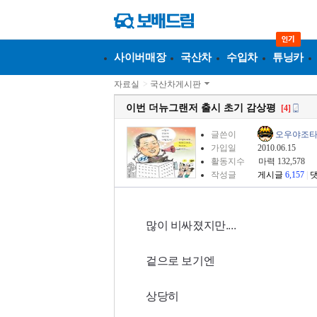
사이버매장
국산차
수입차
튜닝카
자료실
>
국산차게시판
이번 더뉴그랜저 출시 초기 감상평
[4]
글쓴이
오우야조
가입일
2010.06.15
활동지수
마력 132,578
작성글
게시글
6,157
|
많이 비싸졌지만....
겉으로 보기엔
상당히